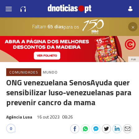
×
Faltam
65 dias
para os
PUB
COMUNIDADES
MUNDO
ONG venezuelana SenosAyuda quer
sensibilizar luso-venezuelanas para
prevenir cancro da mama
Agência Lusa
16 out 2023
08:26
0