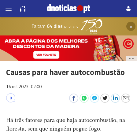
×
Faltam
64 dias
para os
PUB
Causas para haver autocombustão
16 out 2023
02:00
0
Há três fatores para que haja autocombustão, na
floresta, sem que ninguém pegue fogo.