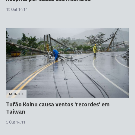
15 Out 14:14
MUNDO
Tufão Koinu causa ventos 'recordes' em
Taiwan
5 Out 14:11