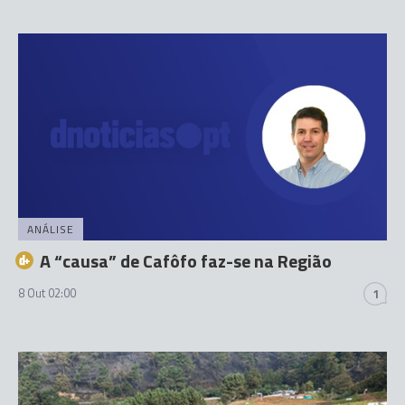
ANÁLISE
A “causa” de Cafôfo faz-se na Região
8 Out 02:00
1