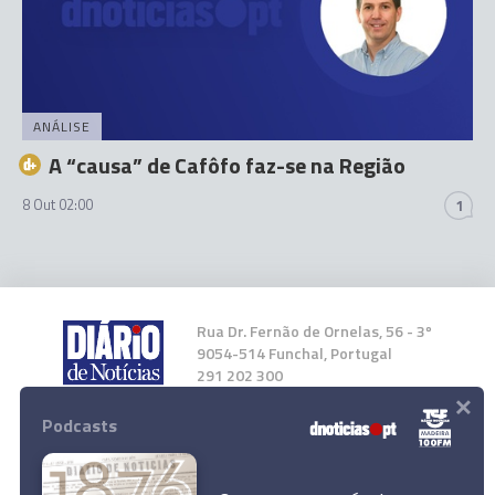
ANÁLISE
A “causa” de Cafôfo faz-se na Região
8 Out 02:00
1
Rua Dr. Fernão de Ornelas, 56 - 3º
9054-514 Funchal, Portugal
291 202 300
×
Podcasts
Instale a nossa App