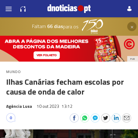
×
Faltam
66 dias
para os
PUB
MUNDO
Ilhas Canárias fecham escolas por
causa de onda de calor
Agência Lusa
10 out 2023
13:12
0