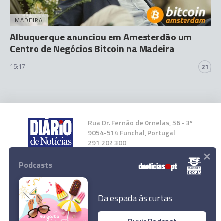
MADEIRA
Albuquerque anunciou em Amesterdão um
Centro de Negócios Bitcoin na Madeira
15:17
21
Rua Dr. Fernão de Ornelas, 56 - 3º
9054-514 Funchal, Portugal
291 202 300
×
Podcasts
Instale a nossa App
Da espada às curtas
Ouvir Podcast