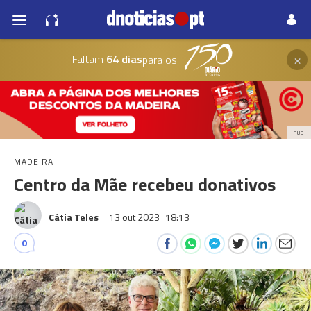
×
Faltam
64 dias
para os
PUB
MADEIRA
Centro da Mãe recebeu donativos
Cátia Teles
13 out 2023
18:13
0