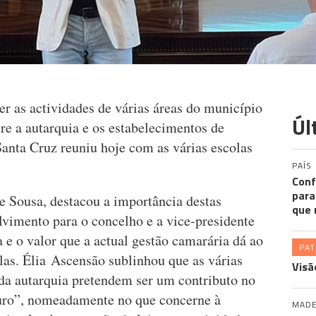
r as actividades de várias áreas do município
Úl
re a autarquia e os estabelecimentos de
anta Cruz reuniu hoje com as várias escolas
PAÍS
Conf
para
e Sousa, destacou a importância destas
que 
lvimento para o concelho e a vice-presidente
a e o valor que a actual gestão camarária dá ao
PA
las. Élia Ascensão sublinhou que as várias
Visã
 da autarquia pretendem ser um contributo no
uro”, nomeadamente no que concerne à
MADE