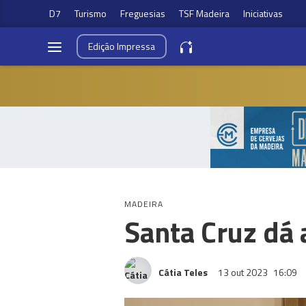
D7
Turismo
Freguesias
TSF Madeira
Iniciativas
Edição
Impressa
MADEIRA
Santa Cruz dá 
Cátia Teles
13 out 2023
16:09