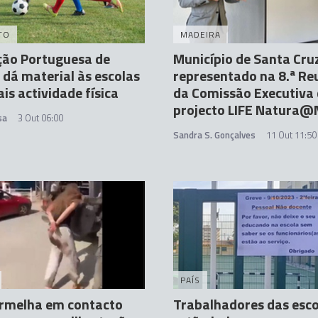
TO
MADEIRA
ção Portuguesa de
Município de Santa Cru
 dá material às escolas
representado na 8.ª Re
is actividade física
da Comissão Executiva
projecto LIFE Natura@
sa
3 Out 06:00
Sandra S. Gonçalves
11 Out 11:50
PAÍS
ermelha em contacto
Trabalhadores das esco