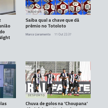
MADEIRA
z
Saiba qual a chave que dá
união
prémio no Totoloto
 do
Marco Livramento
11 Out 22:37
Night
DESPORTO
las
Chuva de golos na ‘Choupana’