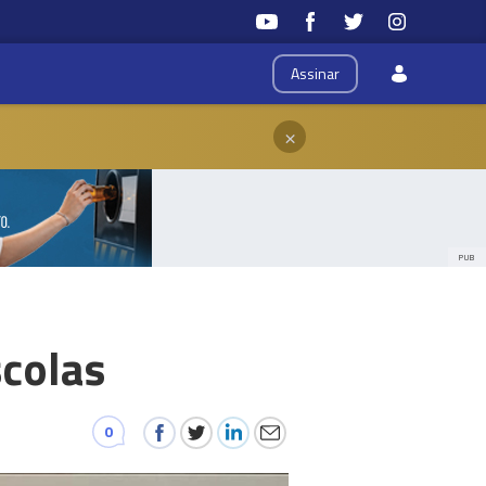
Assinar
×
PUB
scolas
0