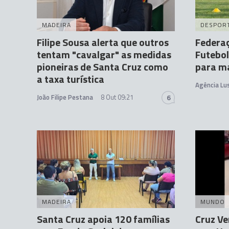
MADEIRA
DESPOR
Filipe Sousa alerta que outros
Federa
tentam "cavalgar" as medidas
Futebol
pioneiras de Santa Cruz como
para ma
a taxa turística
Agência Lu
João Filipe Pestana
8 Out 09:21
6
MADEIRA
MUNDO
Santa Cruz apoia 120 famílias
Cruz V