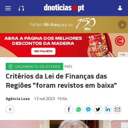
×
Faltam
66 dias
para os
PUB
ORÇAMENTO DO ESTADO
PAÍS
Critérios da Lei de Finanças das
Regiões "foram revistos em baixa"
Agência Lusa
12 out 2023
15:54
0