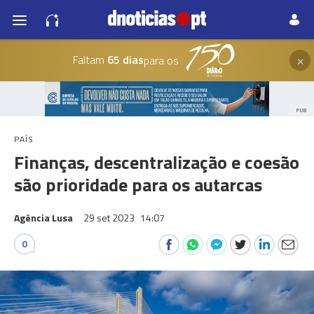
×
Faltam
65 dias
para os
PUB
PAÍS
Finanças, descentralização e coesão
são prioridade para os autarcas
Agência Lusa
29 set 2023
14:07
0