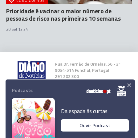
CORONAVÍRUS
Prioridade é vacinar o maior número de
pessoas de risco nas primeiras 10 semanas
20 Set 13:34
Rua Dr. Fernão de Ornelas, 56 - 3º
9054-514 Funchal, Portugal
291 202 300
×
Podcasts
Instale a nossa App
Da espada às curtas
Ouvir Podcast
© 2023 Empresa Diário de Notícias, Lda.
Os madeirenses são a nossa prioridade
Todos os direitos reservados.