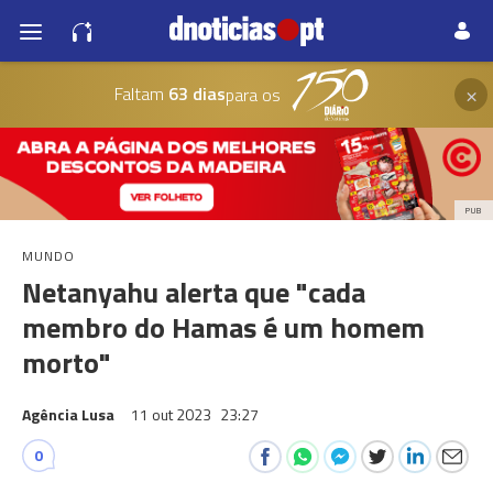
×
Faltam
63 dias
para os
PUB
MUNDO
Netanyahu alerta que "cada
membro do Hamas é um homem
morto"
Agência Lusa
11 out 2023
23:27
0