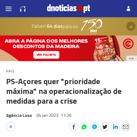
×
Faltam
64 dias
para os
PUB
PAÍS
PS-Açores quer "prioridade
máxima" na operacionalização de
medidas para a crise
Agência Lusa
04 jan 2023
17:26
0