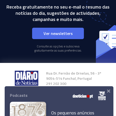
Receba gratuitamente no seu e-mail o resumo das
notícias do dia, sugestões de actividades,
campanhas e muito mais.
Ver newsletters
Consulte as opções e subscreva
gratuitamente as suas preferências.
Rua Dr. Fernão de Ornelas, 56 - 3º
9054-514 Funchal, Portugal
291 202 300
×
Podcasts
Instale a nossa App
Os pequenos anúncios