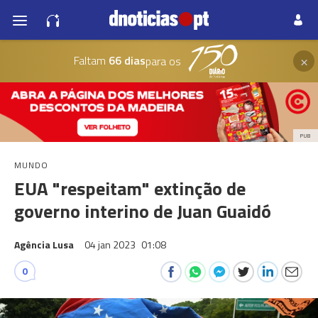
×
Faltam
66 dias
para os
PUB
MUNDO
EUA "respeitam" extinção de
governo interino de Juan Guaidó
Agência Lusa
04 jan 2023
01:08
0