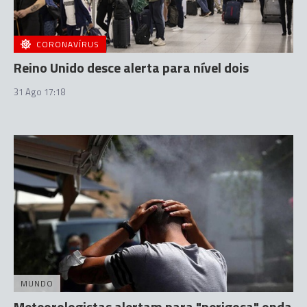
CORONAVÍRUS
Reino Unido desce alerta para nível dois
31 Ago 17:18
MUNDO
Meteorologistas alertam para "perigosa" onda