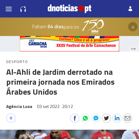
×
Faltam
64 dias
para os
PUB
DESPORTO
Al-Ahli de Jardim derrotado na
primeira jornada nos Emirados
Árabes Unidos
Agência Lusa
03 set 2022
20:12
0