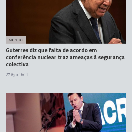
MUNDO
Guterres diz que falta de acordo em
conferência nuclear traz ameaças à segurança
colectiva
27 Ago 16:11