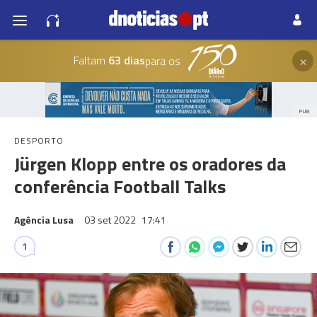
×
Faltam
63 dias
para os
PUB
DESPORTO
Jürgen Klopp entre os oradores da
conferência Football Talks
Agência Lusa
03 set 2022
17:41
1