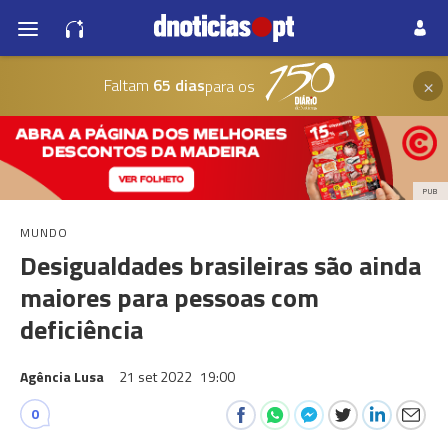
×
Faltam
65 dias
para os
PUB
MUNDO
Desigualdades brasileiras são ainda
maiores para pessoas com
deficiência
Agência Lusa
21 set 2022
19:00
0