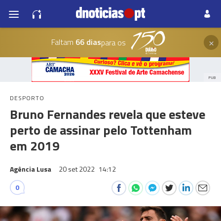
×
Faltam
66 dias
para os
PUB
DESPORTO
Bruno Fernandes revela que esteve
perto de assinar pelo Tottenham
em 2019
Agência Lusa
20 set 2022
14:12
0