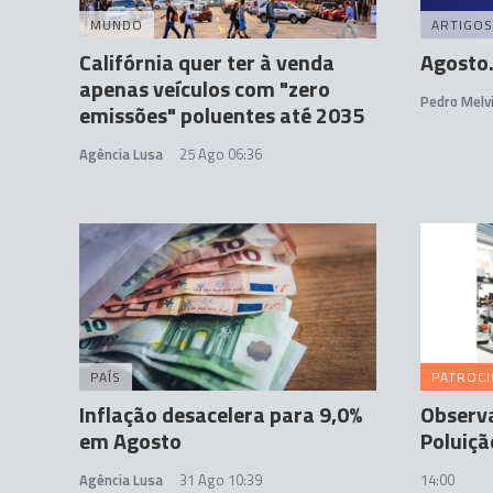
MUNDO
ARTIGOS
Califórnia quer ter à venda
Agosto.
apenas veículos com "zero
Pedro Melvi
emissões" poluentes até 2035
Agência Lusa
25 Ago 06:36
PAÍS
PATROC
Inflação desacelera para 9,0%
Observa
em Agosto
Poluiçã
Agência Lusa
31 Ago 10:39
14:00