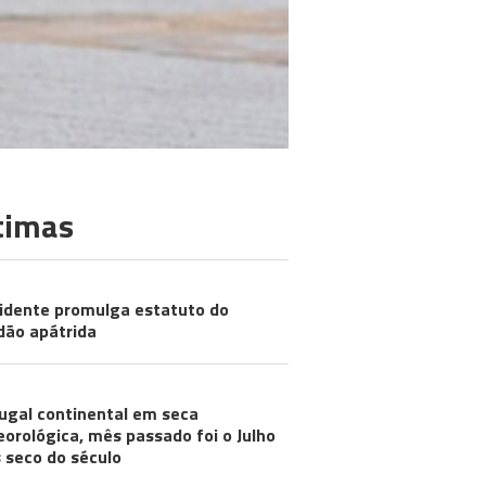
timas
idente promulga estatuto do
dão apátrida
ugal continental em seca
orológica, mês passado foi o Julho
 seco do século