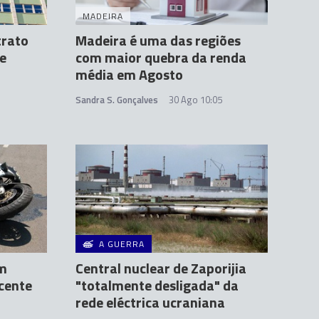
MADEIRA
trato
Madeira é uma das regiões
e
com maior quebra da renda
média em Agosto
Sandra S. Gonçalves
30 Ago 10:05
A GUERRA
um
Central nuclear de Zaporijia
icente
"totalmente desligada" da
rede eléctrica ucraniana