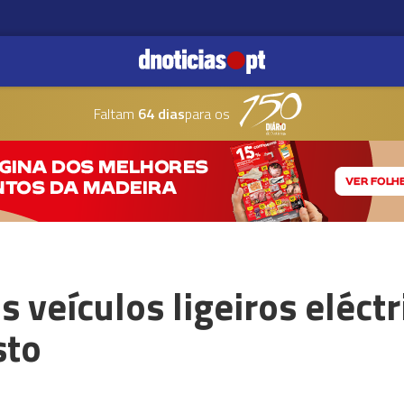
Faltam
64 dias
para os
 veículos ligeiros eléctr
sto