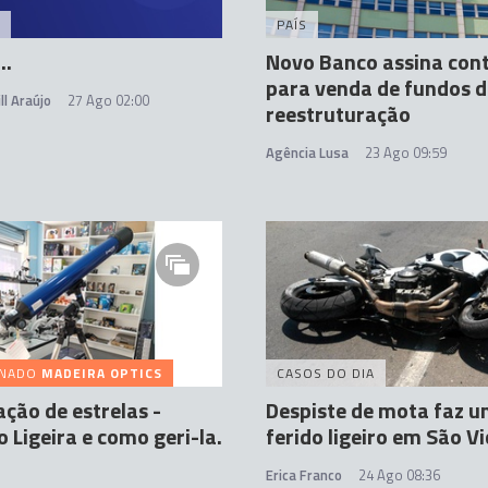
PAÍS
..
Novo Banco assina con
para venda de fundos d
ll Araújo
27 Ago 02:00
reestruturação
Agência Lusa
23 Ago 09:59
INADO
MADEIRA OPTICS
CASOS DO DIA
ção de estrelas -
Despiste de mota faz 
o Ligeira e como geri-la.
ferido ligeiro em São V
Erica Franco
24 Ago 08:36