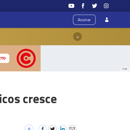
Assinar
×
PUB
icos cresce
0