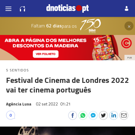
×
Faltam
62 dias
para os
PUB
5 SENTIDOS
Festival de Cinema de Londres 2022
vai ter cinema português
Agência Lusa
02 set 2022
01:21
0