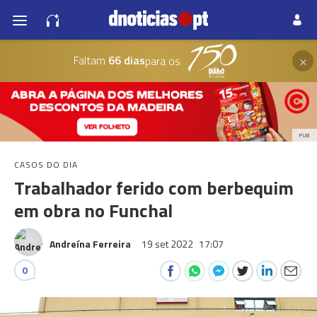
×
Faltam
66 dias
para os
PUB
CASOS DO DIA
Trabalhador ferido com berbequim
em obra no Funchal
Andreína Ferreira
19 set 2022
17:07
0