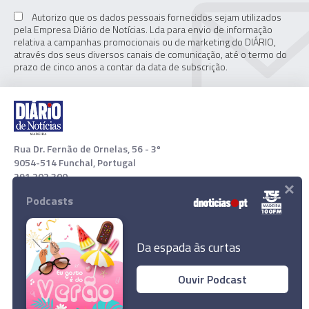
Autorizo que os dados pessoais fornecidos sejam utilizados
pela Empresa Diário de Notícias. Lda para envio de informação
relativa a campanhas promocionais ou de marketing do DIÁRIO,
através dos seus diversos canais de comunicação, até o termo do
prazo de cinco anos a contar da data de subscrição.
Rua Dr. Fernão de Ornelas, 56 - 3º
9054-514 Funchal, Portugal
291 202 300
×
Podcasts
Download App
Da espada às curtas
Ouvir Podcast
Trabalhador ferido com gravidade ao cair de
andaime em obra no centro do Funchal
© 2022 Empresa Diário de Notícias, Lda. Todos os direitos