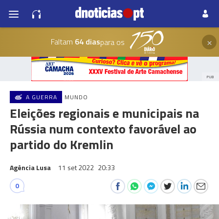
×
Faltam
64 dias
para os
PUB
A GUERRA
MUNDO
Eleições regionais e municipais na
Rússia num contexto favorável ao
partido do Kremlin
Agência Lusa
11 set 2022
20:33
0