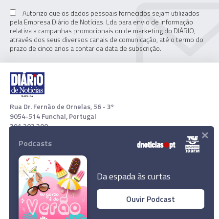
Autorizo que os dados pessoais fornecidos sejam utilizados
pela Empresa Diário de Notícias. Lda para envio de informação
relativa a campanhas promocionais ou de marketing do DIÁRIO,
através dos seus diversos canais de comunicação, até o termo do
prazo de cinco anos a contar da data de subscrição.
Rua Dr. Fernão de Ornelas, 56 - 3º
9054-514 Funchal, Portugal
291 202 300
×
Podcasts
Download App
Da espada às curtas
Ouvir Podcast
Eleições municipais e regionais arrancam na
Rússia
© 2022 Empresa Diário de Notícias, Lda. Todos os direitos