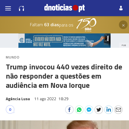
×
Faltam
63 dias
para os
PUB
MUNDO
Trump invocou 440 vezes direito de
não responder a questões em
audiência em Nova Iorque
Agência Lusa
11 ago 2022
18:29
0