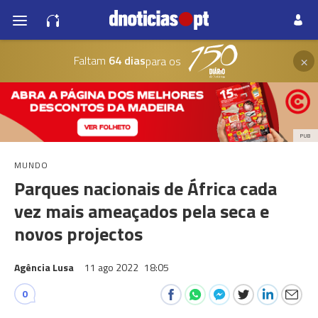
×
Faltam
64 dias
para os
PUB
MUNDO
Parques nacionais de África cada
vez mais ameaçados pela seca e
novos projectos
Agência Lusa
11 ago 2022
18:05
0