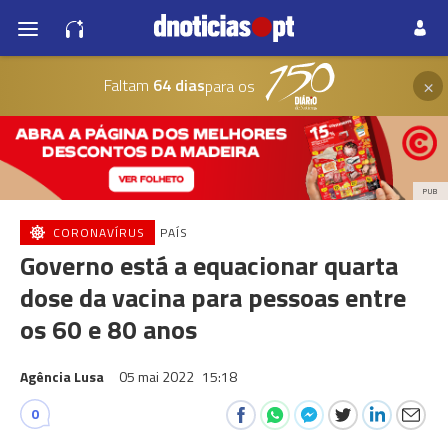
×
Faltam
64 dias
para os
PUB
CORONAVÍRUS
PAÍS
Governo está a equacionar quarta
dose da vacina para pessoas entre
os 60 e 80 anos
Agência Lusa
05 mai 2022
15:18
0