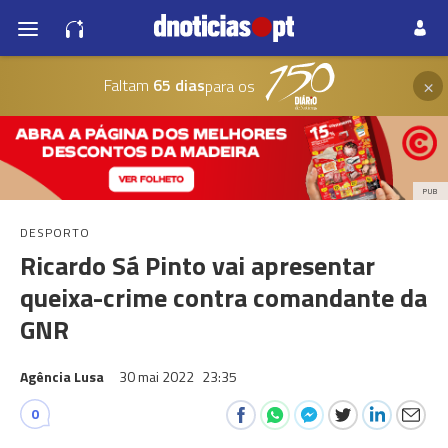
×
Faltam
65 dias
para os
PUB
DESPORTO
Ricardo Sá Pinto vai apresentar
queixa-crime contra comandante da
GNR
Agência Lusa
30 mai 2022
23:35
0