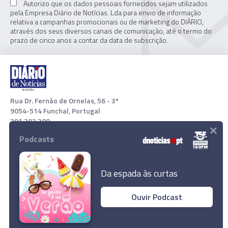
Autorizo que os dados pessoais fornecidos sejam utilizados
pela Empresa Diário de Notícias. Lda para envio de informação
relativa a campanhas promocionais ou de marketing do DIÁRIO,
através dos seus diversos canais de comunicação, até o termo do
prazo de cinco anos a contar da data de subscrição.
Rua Dr. Fernão de Ornelas, 56 - 3º
9054-514 Funchal, Portugal
291 202 300
×
Podcasts
Download App
Da espada às curtas
Ouvir Podcast
Ricardo Sá Pinto visa capitão da GNR nas
críticas à sua suspensão no 'play-off'
© 2022 Empresa Diário de Notícias, Lda. Todos os direitos
reservados.
Ler Artigo