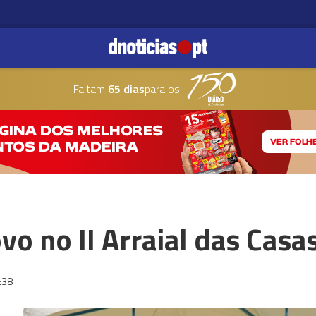
Faltam
65 dias
para os
vo no II Arraial das Casa
:38