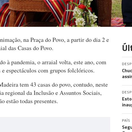
animação, na Praça do Povo, a partir do dia 2 e
Úl
aial das Casas do Povo.
do à pandemia, o arraial volta, este ano, com
DES
 e espectáculos com grupos folclóricos.
Chuc
assi
adeira tem 43 casas do povo, contudo, neste
ria regional da Inclusão e Assuntos Sociais,
DES
Esto
o estão todas presentes.
inau
PAÍS
Segu