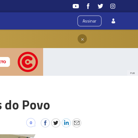
Assinar
×
PUB
s do Povo
0