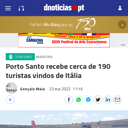
×
Faltam
64 dias
para os
PUB
TURISMO
MADEIRA
Porto Santo recebe cerca de 190
turistas vindos de Itália
Gonçalo Maia
23 mai 2022
17:16
0