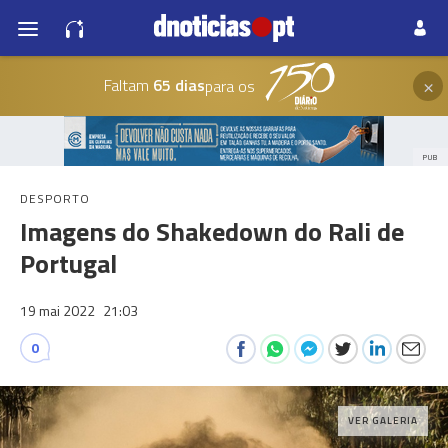
×
Faltam
65 dias
para os
PUB
DESPORTO
Imagens do Shakedown do Rali de
Portugal
19 mai 2022
21:03
0
VER GALERIA