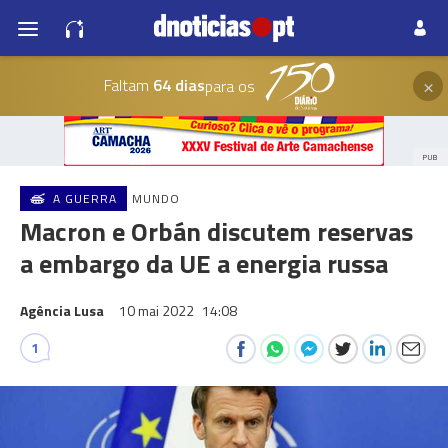
×
Faltam
64 dias
para os
PUB
A GUERRA
MUNDO
Macron e Orbán discutem reservas
a embargo da UE a energia russa
Agência Lusa
10 mai 2022
14:08
1