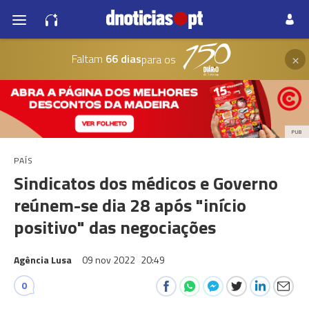
×
Faltam
66 dias
para os
PUB
PAÍS
Sindicatos dos médicos e Governo
reúnem-se dia 28 após "início
positivo" das negociações
Agência Lusa
09 nov 2022
20:49
0