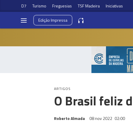
D7
Turismo
Freguesias
TSF Madeira
Iniciativas
Edição
Impressa
ARTIGOS
O Brasil feliz 
Roberto Almada
08 nov 2022
02:00