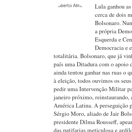
Lula ganhou as 
cerca de dois m
Bolsonaro. Num
a própria Democ
Esquerda e Cent
Democracia e ev
totalitária. Bolsonaro, que já v
país uma Ditadura com o apoio d
ainda tentou ganhar nas ruas o q
à eleição, todos ouvimos os seus
pedir uma Intervenção Militar pa
janeiro próximo, reinstaurando,
América Latina. A perseguição pe
Sérgio Moro, aliado de Jair Bols
presidente Dilma Rousseff, apea
das patifarias meticulosa e ardi