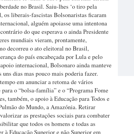
berdade no Brasil. Saiu-lhes ‘o tiro pela
l, os liberais-fascistas Bolsonaristas ficaram
internacional, alguém apoiasse uma intentona
contrário do que esperava o ainda Presidente
íderes mundiais vieram, prontamente,
 decorreu o ato eleitoral no Brasil,
rança do país encabeçada por Lula e pelo
apoio internacional, Bolsonaro ainda manteve
s uns dias mas pouco mais poderia fazer.
u tempo em anunciar a retoma de vários
e para o “bolsa-família” e o “Programa Fome
es, também, o apoio à Educação para Todos e
Pulmão do Mundo, a Amazónia. Retirar
 valorizar as prestações sociais para combater
ibilitar que todos os homens e todas as
er à Educação Superior e não Superior em