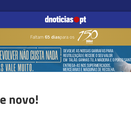
Faltam
65 dias
para os
de novo!