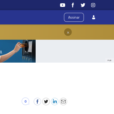
Assinar
×
PUB
0