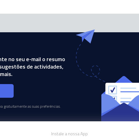
te no seu e-mail o resumo
, sugestões de actividades,
mais.
s
a gratuitamente as suas preferências.
Instale a nossa App