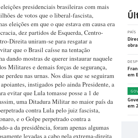
eleições presidenciais brasileiras com mais
Úl
ilhões de votos que o liberal-fascista,
as eleições em que o que estava em causa era
racia, dez partidos de Esquerda, Centro-
PAÍS
Dire
ro-Direita uniram-se para resgatar a
obra
itar que o Brasil caísse na tentação
inha dando mostras de querer instaurar naquele
DES
os Militares e demais forças de segurança,
Fran
em B
ue perdeu nas urnas. Nos dias que se seguiram
 apoiantes, instigados pelo ainda Presidente, a
GO
ra evitar que Lula tomasse posse a 1 de
Gove
 assim, uma Ditadura Militar no maior país da
em 
rpetrada contra Lula pelo juiz fascista,
onaro, e o Golpe perpetrado contra a
ndo-a da presidência, foram apenas algumas
losamente levadas a cabo pela extrema-direita