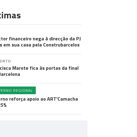
timas
ctor financeiro nega à direcção da PJ
s em sua casa pela Construbarcelos
PORTO
cisca Marote fica às portas da final
arcelona
VERNO REGIONAL
rno reforça apoio ao ART'Camacha
25%