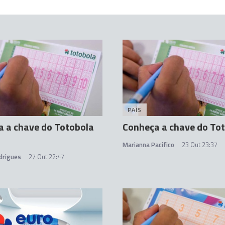
PAÍS
 a chave do Totobola
Conheça a chave do To
Marianna Pacifico
23 Out 23:37
drigues
27 Out 22:47