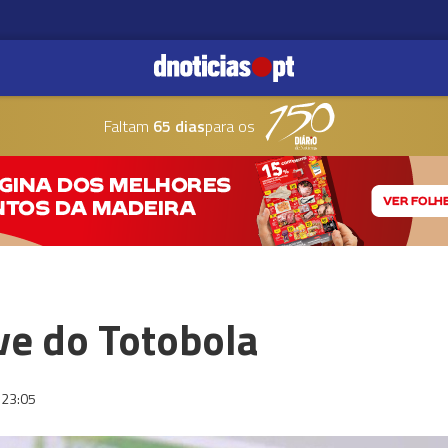
Faltam
65 dias
para os
ve do Totobola
23:05