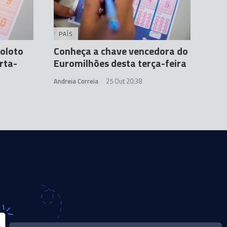
PAÍS
oloto
Conheça a chave vencedora do
rta-
Euromilhões desta terça-feira
Andreia Correia
25 Out 20:38