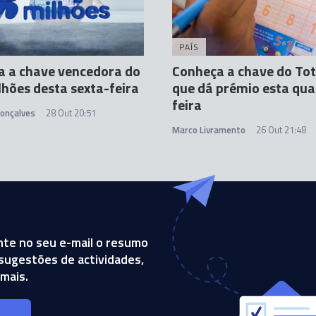
PAÍS
a a chave vencedora do
Conheça a chave do Tot
hões desta sexta-feira
que dá prémio esta qua
feira
Gonçalves
28 Out 20:51
Marco Livramento
26 Out 21:48
te no seu e-mail o resumo
, sugestões de actividades,
mais.
s