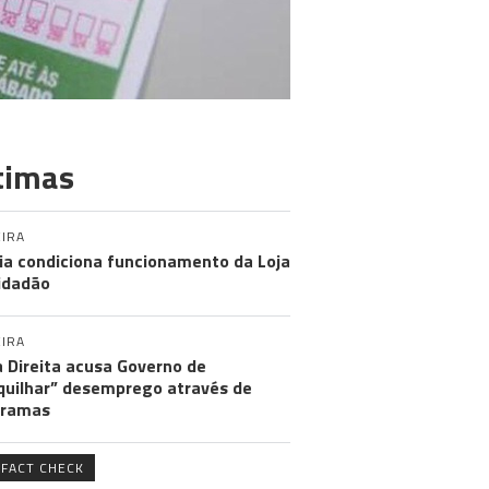
timas
IRA
ia condiciona funcionamento da Loja
idadão
IRA
 Direita acusa Governo de
uilhar” desemprego através de
gramas
FACT CHECK