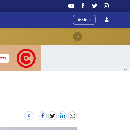
Assinar
×
PUB
0