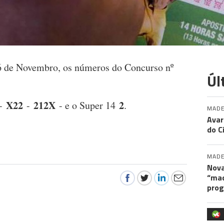
6 de Novembro, os números do Concurso nº
Úl
X22
212X
2
-
-
- e o Super 14
.
MADE
Avar
do C
MADE
Nova
“maq
pro