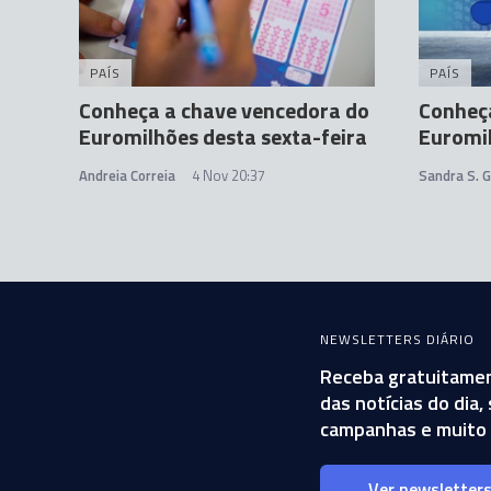
PAÍS
PAÍS
Conheça a chave vencedora do
Conheç
Euromilhões desta sexta-feira
Euromil
Andreia Correia
4 Nov 20:37
Sandra S. 
NEWSLETTERS DIÁRIO
Receba gratuitamen
das notícias do dia
campanhas e muito 
Ver newsletter