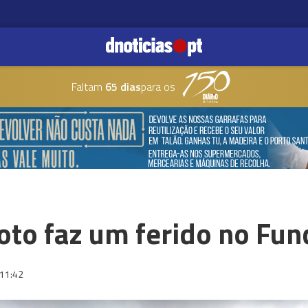
Faltam
65 dias
para os
oto faz um ferido no Fun
11:42