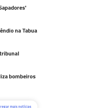
'Sapadores'
êndio na Tabua
tribunal
liza bombeiros
regar mais notícias