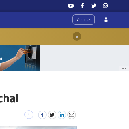
Assinar
×
PUB
chal
1