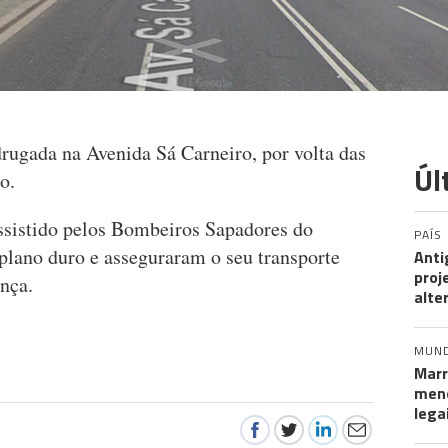
ugada na Avenida Sá Carneiro, por volta das
Úl
o.
assistido pelos Bombeiros Sapadores do
PAÍS
lano duro e asseguraram o seu transporte
Anti
proj
nça.
alte
MUN
Marr
meno
lega