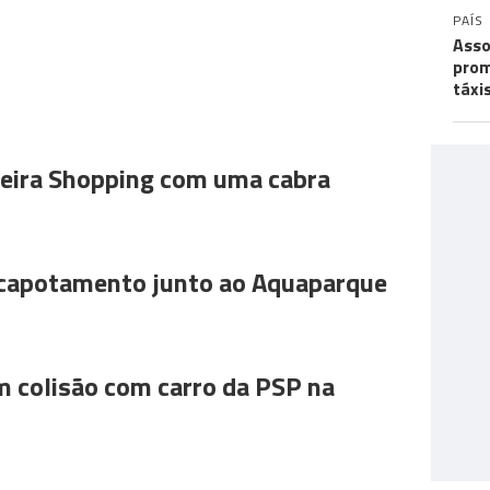
PAÍS
Asso
prom
táxi
ira Shopping com uma cabra
 capotamento junto ao Aquaparque
m colisão com carro da PSP na