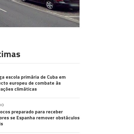
timas
ga escola primária de Cuba em
ecto europeu de combate às
rações climáticas
DO
ocos preparado para receber
res se Espanha remover obstáculos
is