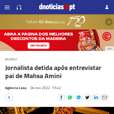
×
Faltam
63 dias
para os
PUB
MUNDO
Jornalista detida após entrevistar
pai de Mahsa Amini
Agência Lusa
04 nov 2022
19:42
0