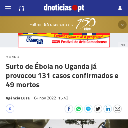
×
Faltam
64 dias
para os
PUB
MUNDO
Surto de Ébola no Uganda já
provocou 131 casos confirmados e
49 mortos
Agência Lusa
04 nov 2022
15:42
0