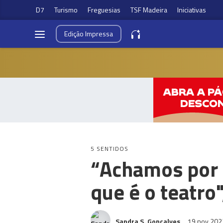
D7
Turismo
Freguesias
TSF Madeira
Iniciativas
Edição
Impressa
5 SENTIDOS
“Achamos por 
que é o teatro
Sandra S. Gonçalves
19 nov 20