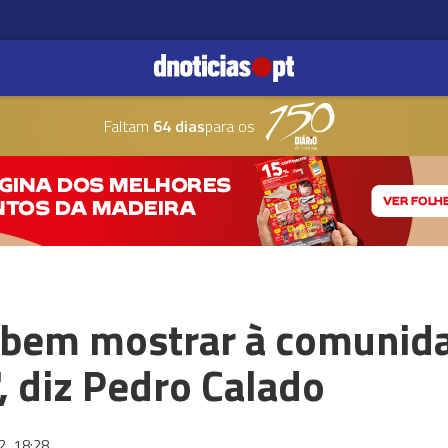
Faltam
64 dias
para os
bem mostrar à comunida
", diz Pedro Calado
22
18:28