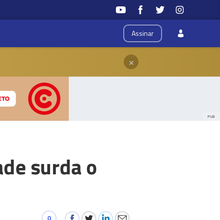
Assinar
×
PUB
de surda o
0