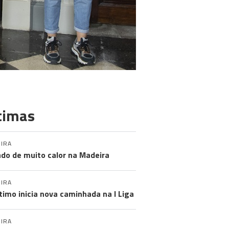
timas
IRA
do de muito calor na Madeira
IRA
timo inicia nova caminhada na I Liga
IRA