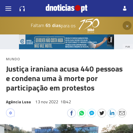
×
Faltam
65 dias
para os
PUB
MUNDO
Justiça iraniana acusa 440 pessoas
e condena uma à morte por
participação em protestos
Agência Lusa
13 nov 2022
18:42
0