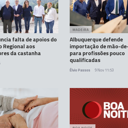
A
MADEIRA
ncia falta de apoios do
Albuquerque defende
 Regional aos
importação de mão-de
ores da castanha
para profissões pouco
qualificadas
5
Élvio Passos
9 Nov 11:53
BOA NOITE