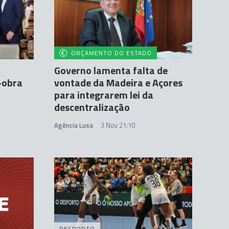
ORÇAMENTO DO ESTADO
Governo lamenta falta de
-obra
vontade da Madeira e Açores
para integrarem lei da
descentralização
Agência Lusa
3 Nov 21:10
DESPORTO