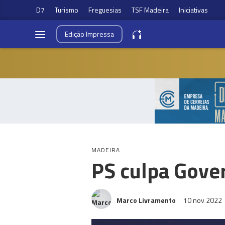
D7
Turismo
Freguesias
TSF Madeira
Iniciativas
Edição
Impressa
MADEIRA
PS culpa Gove
Marco Livramento
10 nov 2022