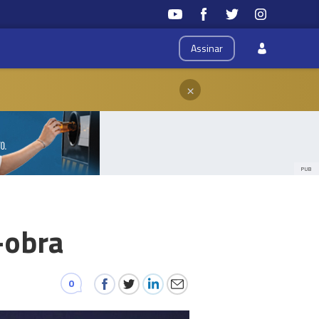
Assinar
×
PUB
-obra
0