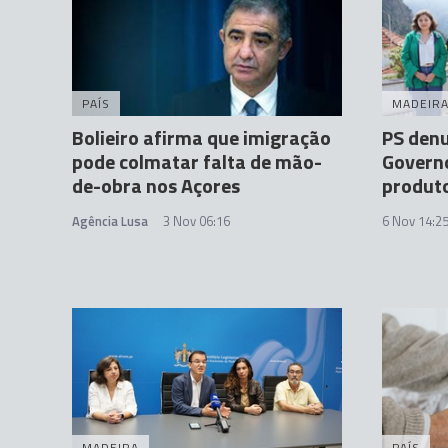
PAÍS
MADEIR
Bolieiro afirma que imigração
PS denu
pode colmatar falta de mão-
Governo
de-obra nos Açores
produt
Agência Lusa
3 Nov 06:16
6 Nov 14:2
MADEIRA
PAÍS