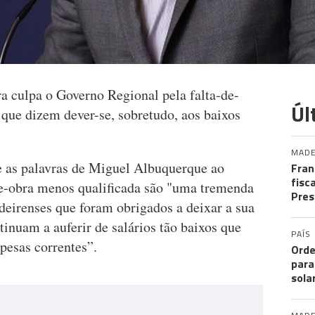
a culpa o Governo Regional pela falta-de-
Úl
 que dizem dever-se, sobretudo, aos baixos
MADE
 as palavras de Miguel Albuquerque ao
Fran
fisc
e-obra menos qualificada são "uma tremenda
Pres
deirenses que foram obrigados a deixar a sua
tinuam a auferir de salários tão baixos que
PAÍS
pesas correntes”.
Orde
para
sola