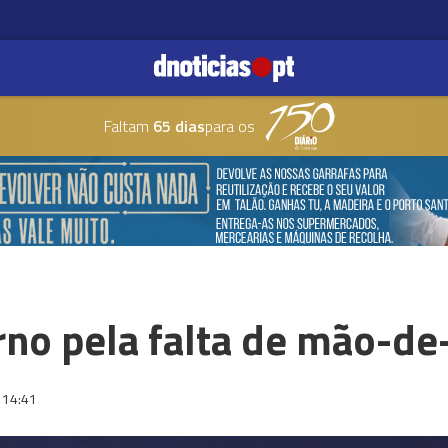
Faltam
65 dias
para os
rno pela falta de mão-de
14:41