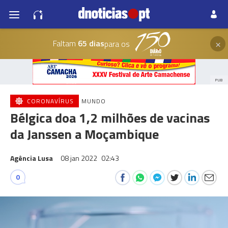
×
Faltam
65 dias
para os
PUB
CORONAVÍRUS
MUNDO
Bélgica doa 1,2 milhões de vacinas
da Janssen a Moçambique
Agência Lusa
08 jan 2022
02:43
0