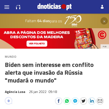
×
Faltam
64 dias
para os
PUB
MUNDO
Biden sem interesse em conflito
alerta que invasão da Rússia
"mudará o mundo"
Agência Lusa
26 jan 2022
09:18
0