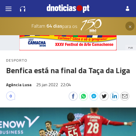
×
Faltam
64 dias
para os
PUB
DESPORTO
Benfica está na final da Taça da Liga
Agência Lusa
25 jan 2022
22:04
0