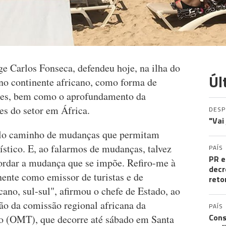
e Carlos Fonseca, defendeu hoje, na ilha do
Úl
 no continente africano, como forma de
ores, bem como o aprofundamento da
es do setor em África.
DES
"Vai
elo caminho de mudanças que permitam
ístico. E, ao falarmos de mudanças, talvez
PAÍS
PR e
rdar a mudança que se impõe. Refiro-me à
decr
nente como emissor de turistas e de
reto
cano, sul-sul", afirmou o chefe de Estado, ao
ião da comissão regional africana da
PAÍS
Cons
 (OMT), que decorre até sábado em Santa