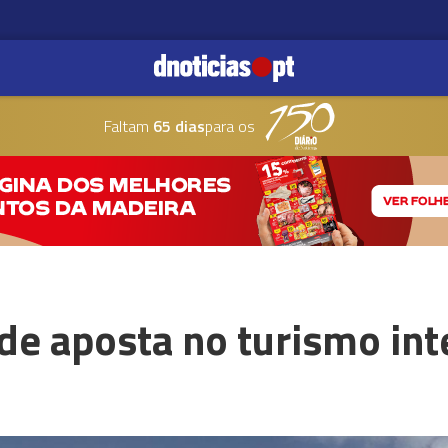
Faltam
65 dias
para os
de aposta no turismo int