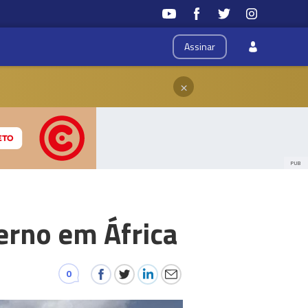
Assinar
×
PUB
erno em África
0