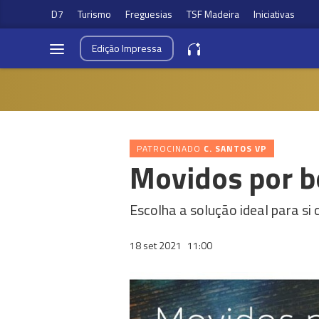
D7
Turismo
Freguesias
TSF Madeira
Iniciativas
Edição
Impressa
PATROCINADO
C. SANTOS VP
Movidos por b
Escolha a solução ideal para si 
18 set 2021
11:00