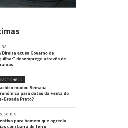
timas
IRA
 Direita acusa Governo de
uilhar” desemprego através de
gramas
FACT CHECK
achico mudou Semana
ronómica para datas da Festa do
e-Espada Preto?
S DO DIA
entiva para homem que agrediu
cias com barra de ferro