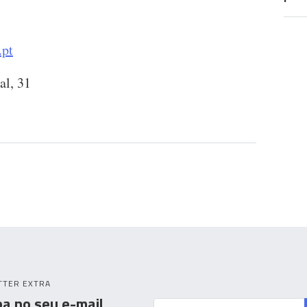
.pt
l, 31
TTER EXTRA
a no seu e-mail