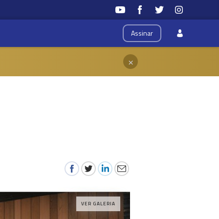
Assinar
×
VER GALERIA