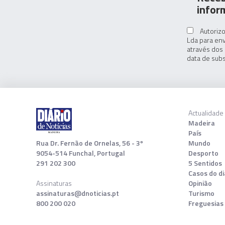
infor
Autorizo
Lda para env
através dos 
data de subs
Actualidade
Madeira
País
Rua Dr. Fernão de Ornelas, 56 - 3º
Mundo
9054-514 Funchal, Portugal
Desporto
291 202 300
5 Sentidos
Casos do di
Assinaturas
Opinião
assinaturas@dnoticias.pt
Turismo
800 200 020
Freguesias