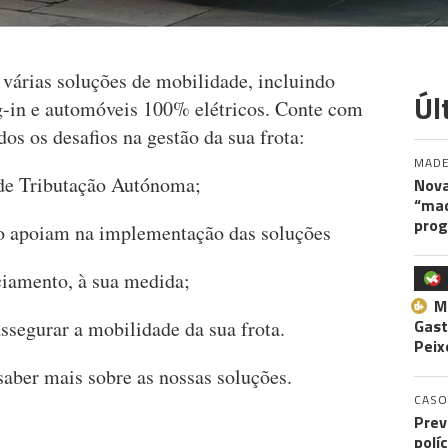
árias soluções de mobilidade, incluindo
Úl
g-in e automóveis 100% elétricos. Conte com
dos os desafios na gestão da sua frota:
MADE
s de Tributação Autónoma;
Nova
“maq
pro
 o apoiam na implementação das soluções
ciamento, à sua medida;
M
Gast
ssegurar a mobilidade da sua frota.
Peix
saber mais sobre as nossas soluções.
CASO
Prev
polí