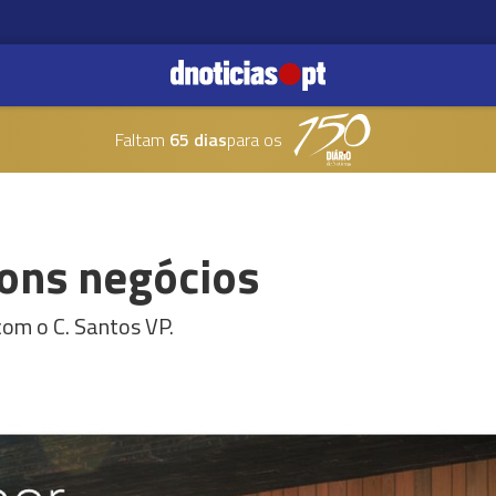
Faltam
65 dias
para os
ons negócios
com o C. Santos VP.