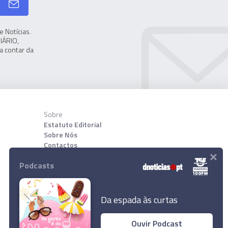
 Notícias.
IÁRIO,
a contar da
Sobre
Estatuto Editorial
Sobre Nós
Contactos
×
Podcasts
Download App
Da espada às curtas
Ouvir Podcast