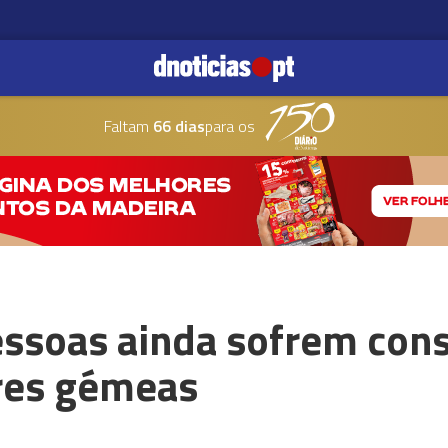
Faltam
66 dias
para os
essoas ainda sofrem con
rres gémeas