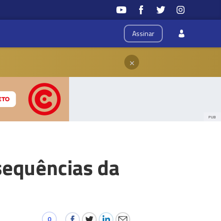
Assinar
×
PUB
sequências da
0