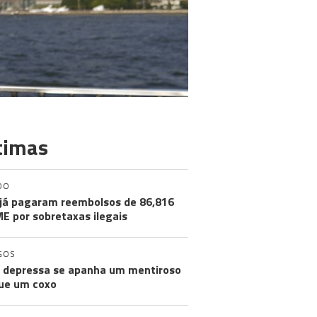
timas
DO
já pagaram reembolsos de 86,816
ME por sobretaxas ilegais
GOS
 depressa se apanha um mentiroso
ue um coxo