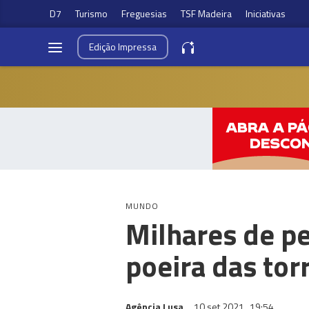
D7
Turismo
Freguesias
TSF Madeira
Iniciativas
Edição
Impressa
MUNDO
Milhares de p
poeira das to
Agência Lusa
10 set 2021
19:54