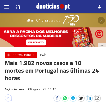
×
Faltam
64 dias
para os
PUB
CORONAVÍRUS
PAÍS
Mais 1.982 novos casos e 10
mortes em Portugal nas últimas 24
horas
Agência Lusa
08 ago 2021
14:15
0