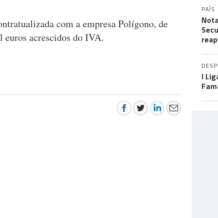
PAÍS
Nota
contratualizada com a empresa Polígono, de
Secu
l euros acrescidos do IVA.
reap
DES
I Li
Fama