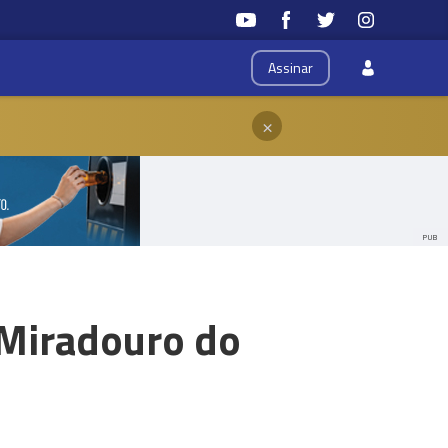
Assinar
×
PUB
 Miradouro do