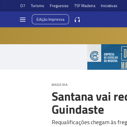
D7
Turismo
Freguesias
TSF Madeira
Iniciativas
Edição
Impressa
MADEIRA
Santana vai re
Guindaste
Requalificações chegam às freg