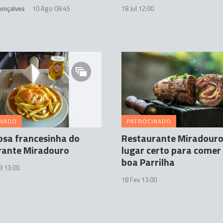
Gonçalves
10 Ago 08:45
18 Jul 12:00
INADO
PATROCINADO
iosa francesinha do
Restaurante Miradouro
rante Miradouro
lugar certo para come
boa Parrilha
9 13:00
18 Fev 13:00