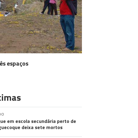
rês espaços
timas
DO
ue em escola secundária perto de
uecoque deixa sete mortos