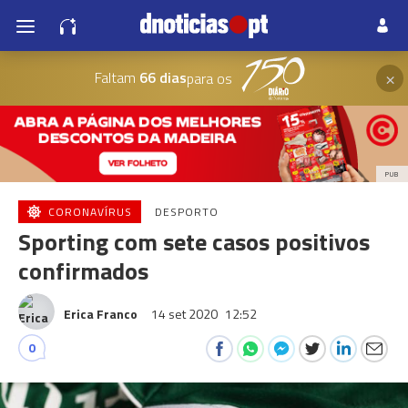
×
Faltam
66 dias
para os
PUB
CORONAVÍRUS
DESPORTO
Sporting com sete casos positivos
confirmados
Erica Franco
14 set 2020
12:52
0