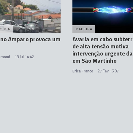
O DIA
MADEIRA
o no Amparo provoca um
Avaria em cabo subter
de alta tensão motiva
intervenção urgente d
rumond
18 Jul 14:42
em São Martinho
Erica Franco
27 Fev 16:07