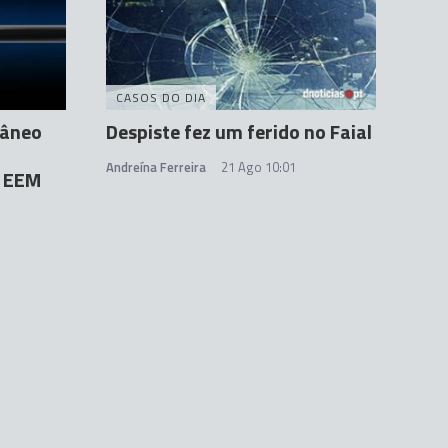
CASOS DO DIA
râneo
Despiste fez um ferido no Faial
Andreína Ferreira
21 Ago 10:01
a EEM