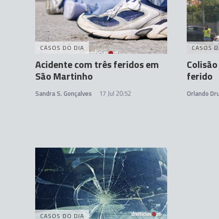
CASOS DO DIA
CASOS D
Acidente com três feridos em
Colisã
São Martinho
ferido
Sandra S. Gonçalves
17 Jul 20:52
Orlando D
CASOS DO DIA