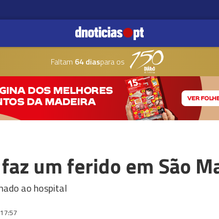
Faltam
64 dias
para os
 faz um ferido em São M
ado ao hospital
17:57