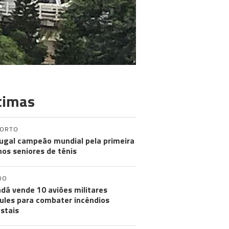
timas
PORTO
ugal campeão mundial pela primeira
nos seniores de ténis
DO
dá vende 10 aviões militares
ules para combater incêndios
estais