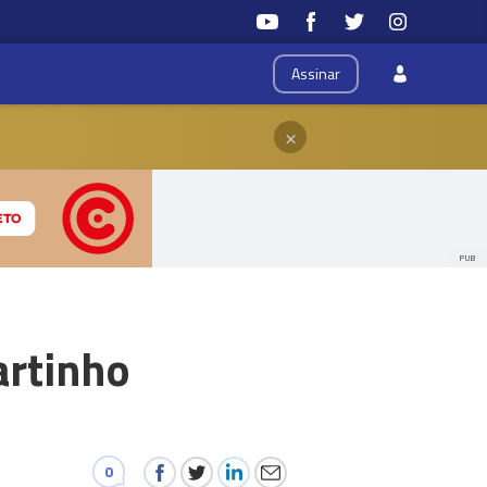
Assinar
×
PUB
artinho
0