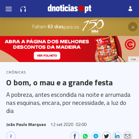
×
Faltam
63 dias
para os
PUB
CRÓNICAS
O bom, o mau e a grande festa
A pobreza, antes escondida na noite e arrumada
nas esquinas, encara, por necessidade, a luz do
dia
João Paulo Marques
12 set 2020
02:00
2