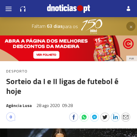
×
Faltam
63 dias
para os
PUB
DESPORTO
Sorteio da I e II ligas de futebol é
hoje
Agência Lusa
28 ago 2020
09:28
0