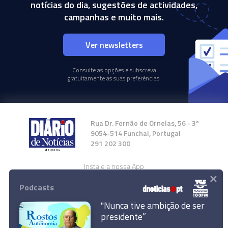
notícias do dia, sugestões de actividades,
campanhas e muito mais.
Ver newsletters
Consulte as opções e subscreva
gratuitamente as suas preferências.
Rua Dr. Fernão de Ornelas, 56 - 3º
9054-514 Funchal, Portugal
291 202 300
Instale a nossa App
×
Podcasts
"Nunca tive ambição de ser
presidente”