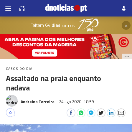
×
Faltam
64 dias
para os
PUB
CASOS DO DIA
Assaltado na praia enquanto
nadava
Andreína Ferreira
24 ago 2020
18:59
0