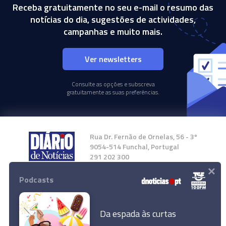
Receba gratuitamente no seu e-mail o resumo das
notícias do dia, sugestões de actividades,
campanhas e muito mais.
Ver newsletters
Consulte as opções e subscreva
gratuitamente as suas preferências.
Rua Dr. Fernão de Ornelas, 56 - 3º
9054-514 Funchal, Portugal
291 202 300
×
Podcasts
Instale a nossa App
Da espada às curtas