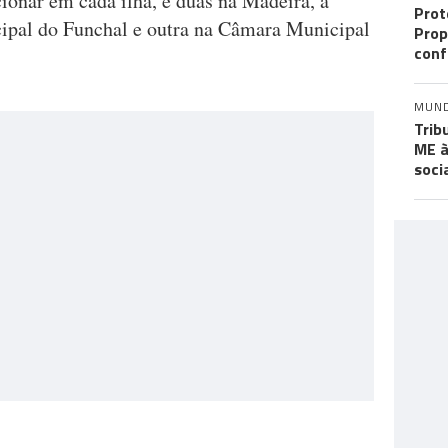
ionar em cada ilha, e duas na Madeira, a
Prot
pal do Funchal e outra na Câmara Municipal
Prop
conf
MUN
Trib
ME à
soci