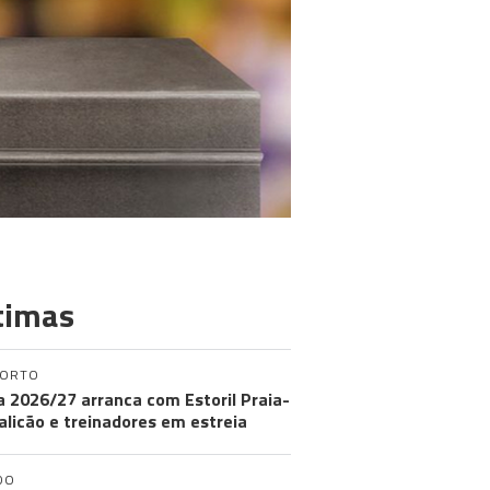
timas
PORTO
ga 2026/27 arranca com Estoril Praia-
licão e treinadores em estreia
DO