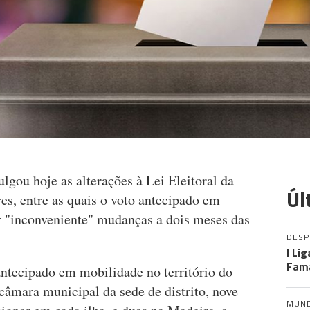
gou hoje as alterações à Lei Eleitoral da
Úl
es, entre as quais o voto antecipado em
r "inconveniente" mudanças a dois meses das
DES
I Li
Fama
antecipado em mobilidade no território do
câmara municipal da sede de distrito, nove
MUN