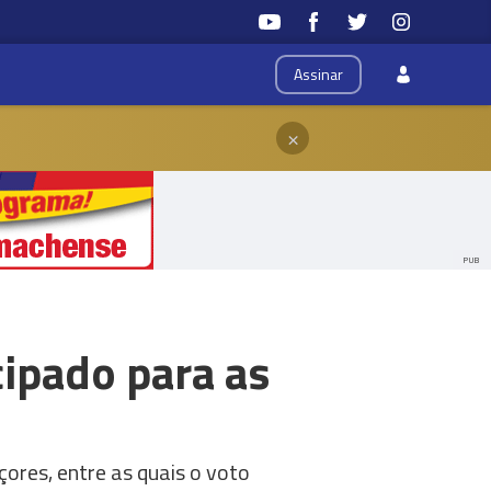
Assinar
×
PUB
ipado para as
çores, entre as quais o voto