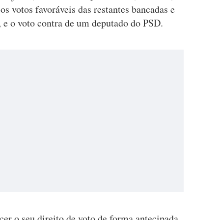
 os votos favoráveis das restantes bancadas e
, e o voto contra de um deputado do PSD.
cer o seu direito de voto de forma antecipada