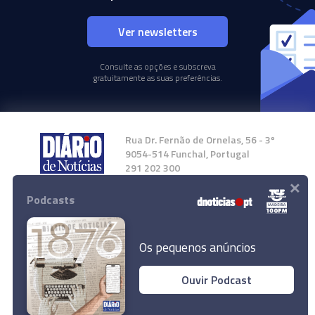
Ver newsletters
Consulte as opções e subscreva
gratuitamente as suas preferências.
Rua Dr. Fernão de Ornelas, 56 - 3º
9054-514 Funchal, Portugal
291 202 300
×
Podcasts
Instale a nossa App
Os pequenos anúncios
Ouvir Podcast
© 2024 Empresa Diário de Notícias, Lda.
Todos os direitos reservados.